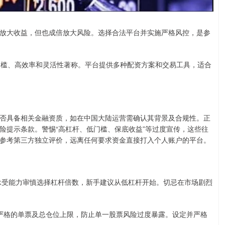
放大收益，但也成倍放大风险。选择合法平台并实施严格风控，是参
低门槛、高效率和灵活性著称。平台提供多种配资方案和交易工具，适合
否具备相关金融资质，如在中国大陆运营需确认其背景及合规性。正
险提示条款。警惕“高杠杆、低门槛、保底收益”等过度宣传，这些往
参考第三方独立评价，远离任何要求资金直接打入个人账户的平台。
身风险承受能力审慎选择杠杆倍数，新手建议从低杠杆开始。切忌在市场剧烈
建立严格的单票及总仓位上限，防止单一股票风险过度暴露。设定并严格