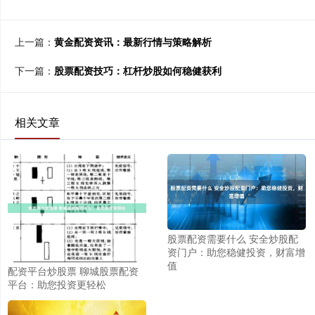
上一篇：
黄金配资资讯：最新行情与策略解析
下一篇：
股票配资技巧：杠杆炒股如何稳健获利
相关文章
股票配资需要什么 安全炒股配
资门户：助您稳健投资，财富增
值
配资平台炒股票 聊城股票配资
平台：助您投资更轻松