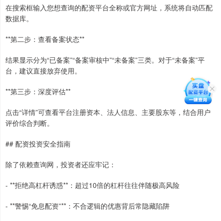
在搜索框输入您想查询的配资平台全称或官方网址，系统将自动匹配
数据库。
**第二步：查看备案状态**
结果显示分为“已备案”“备案审核中”“未备案”三类。对于“未备案”平
台，建议直接放弃使用。
**第三步：深度评估**
点击“详情”可查看平台注册资本、法人信息、主要股东等，结合用户
评价综合判断。
## 配资投资安全指南
除了依赖查询网，投资者还应牢记：
- **拒绝高杠杆诱惑**：超过10倍的杠杆往往伴随极高风险
- **警惕“免息配资”**：不合逻辑的优惠背后常隐藏陷阱