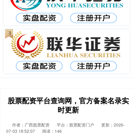
股票配资平台查询网，官方备案名录实
时更新
作者：广西股票配资
平台：股票配资门户
更新：2026-
07-03 18:52:07
阅读：146