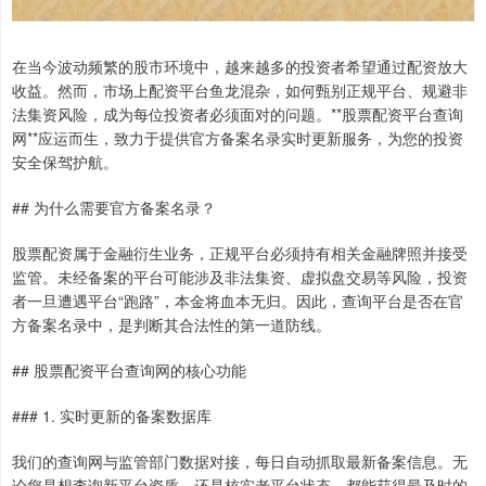
在当今波动频繁的股市环境中，越来越多的投资者希望通过配资放大
收益。然而，市场上配资平台鱼龙混杂，如何甄别正规平台、规避非
法集资风险，成为每位投资者必须面对的问题。**股票配资平台查询
网**应运而生，致力于提供官方备案名录实时更新服务，为您的投资
安全保驾护航。
## 为什么需要官方备案名录？
股票配资属于金融衍生业务，正规平台必须持有相关金融牌照并接受
监管。未经备案的平台可能涉及非法集资、虚拟盘交易等风险，投资
者一旦遭遇平台“跑路”，本金将血本无归。因此，查询平台是否在官
方备案名录中，是判断其合法性的第一道防线。
## 股票配资平台查询网的核心功能
### 1. 实时更新的备案数据库
我们的查询网与监管部门数据对接，每日自动抓取最新备案信息。无
论您是想查询新平台资质，还是核实老平台状态，都能获得最及时的