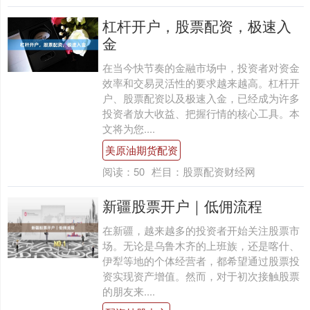
杠杆开户，股票配资，极速入
金
在当今快节奏的金融市场中，投资者对资金
效率和交易灵活性的要求越来越高。杠杆开
户、股票配资以及极速入金，已经成为许多
投资者放大收益、把握行情的核心工具。本
文将为您....
美原油期货配资
阅读：
50
栏目：
股票配资财经网
新疆股票开户｜低佣流程
在新疆，越来越多的投资者开始关注股票市
场。无论是乌鲁木齐的上班族，还是喀什、
伊犁等地的个体经营者，都希望通过股票投
资实现资产增值。然而，对于初次接触股票
的朋友来....